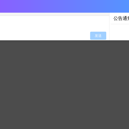
公告通
发送
0/100